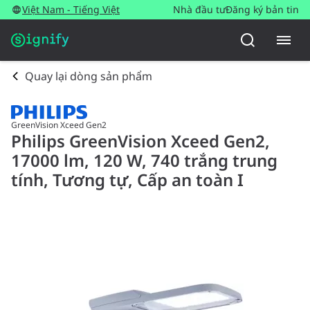
Việt Nam - Tiếng Việt
Nhà đầu tư
Đăng ký bản tin
Quay lại dòng sản phẩm
GreenVision Xceed Gen2
Philips GreenVision Xceed Gen2,
17000 lm, 120 W, 740 trắng trung
tính, Tương tự, Cấp an toàn I