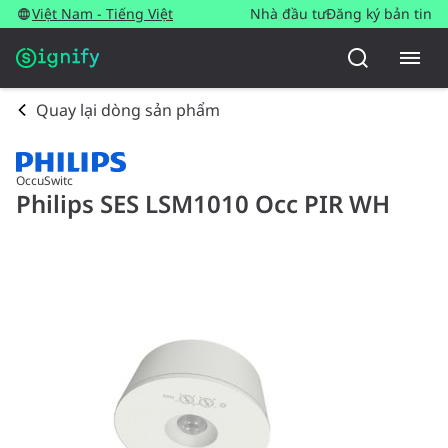
Việt Nam - Tiếng Việt
Nhà đầu tư
Đăng ký bản tin
Quay lại dòng sản phẩm
OccuSwitc
Philips SES LSM1010 Occ PIR WH