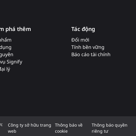
m phá thêm
Tác động
phẩm
Đổi mới
dụng
Tính bền vững
nguyên
Báo cáo tài chính
vụ Signify
ại lý
ợc
Công ty sở hữu trang
Thông báo về
Thông báo quyền
web
cookie
riêng tư