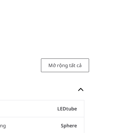
Mở rộng tất cả
LEDtube
ợng
Sphere