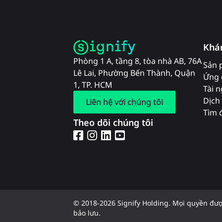
Khá
Phòng 1 A, tầng 8, tòa nhà AB, 76A
Sản 
Lê Lai, Phường Bến Thành, Quận
Ứng 
1, TP. HCM
Tài 
Dịch 
Liên hệ với chúng tôi
Tìm đ
Theo dõi chúng tôi
© 2018-2026 Signify Holding. Mọi quyền đư
bảo lưu.