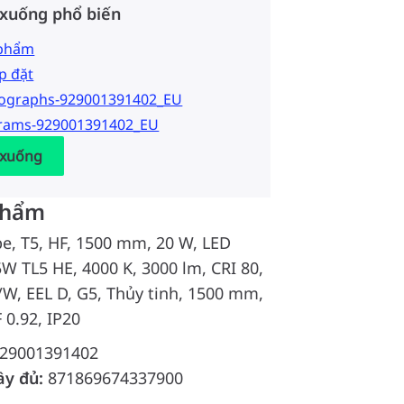
 xuống phổ biến
 phẩm
p đặt
tographs-929001391402_EU
grams-929001391402_EU
 xuống
phẩm
e, T5, HF, 1500 mm, 20 W, LED
5W TL5 HE, 4000 K, 3000 lm, CRI 80,
/W, EEL D, G5, Thủy tinh, 1500 mm,
 0.92, IP20
29001391402
ầy đủ:
871869674337900