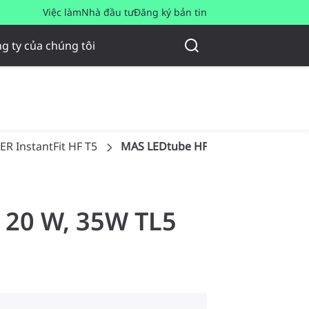
Việc làm
Nhà đầu tư
Đăng ký bản tin
g ty của chúng tôi
R InstantFit HF T5
MAS LEDtube HF 1500mm HE 20W 8
, 20 W, 35W TL5