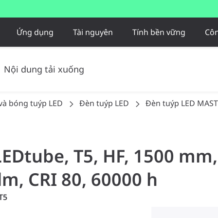
Ứng dụng
Tài nguyên
Tính bền vững
Côn
Nội dung tải xuống
và bóng tuýp LED
Đèn tuýp LED
Đèn tuýp LED MASTE
LEDtube, T5, HF, 1500 mm
lm, CRI 80, 60000 h
T5