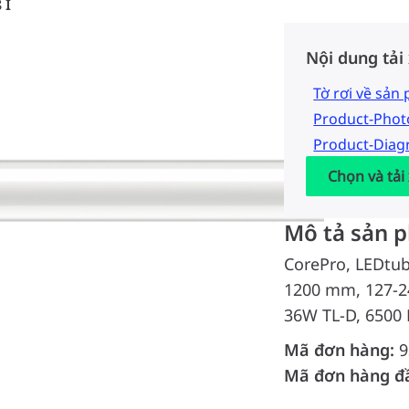
 I
Nội dung tải
Tờ rơi về sản
Product-Pho
Product-Dia
Chọn và tải
Mô tả sản 
CorePro, LEDtub
1200 mm, 127-24
36W TL-D, 6500 
Mã đơn hàng:
9
Mã đơn hàng đ