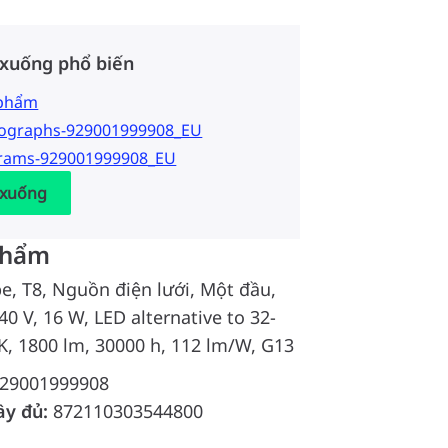
 xuống phổ biến
 phẩm
tographs-929001999908_EU
grams-929001999908_EU
 xuống
phẩm
e, T8, Nguồn điện lưới, Một đầu,
0 V, 16 W, LED alternative to 32-
K, 1800 lm, 30000 h, 112 lm/W, G13
29001999908
ầy đủ:
872110303544800