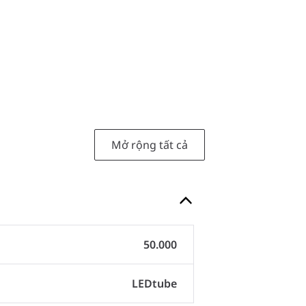
Mở rộng tất cả
50.000
LEDtube