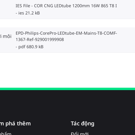
IES File - COR CNG LEDtube 1200mm 16W 865 T8 I
ies 21.2 kB
EPD-Philips-CorePro-LEDtube-EM-Mains-T8-COMF-
i môi
1367-Ref-929001999908
pdf 680.9 kB
m phá thêm
Tác động
phẩm
Đổi mới