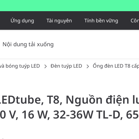
Ứng dụng
Tài nguyên
Tính bền vững
Côn
Nội dung tải xuống
và bóng tuýp LED
Đèn tuýp LED
Ống đèn LED T8 cấ
 LEDtube, T8, Nguồn điện l
 V, 16 W, 32-36W TL-D, 65