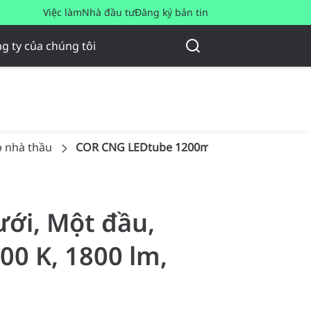
Việc làm
Nhà đầu tư
Đăng ký bản tin
g ty của chúng tôi
p nhà thầu
COR CNG LEDtube 1200mm 16W 865 T8 I
ưới, Một đầu,
00 K, 1800 lm,