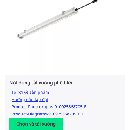
Nội dung tải xuống phổ biến
Tờ rơi về sản phẩm
Hướng dẫn lắp đặt
Product-Photographs-910925868705_EU
Product-Diagrams-910925868705_EU
Chọn và tải xuống