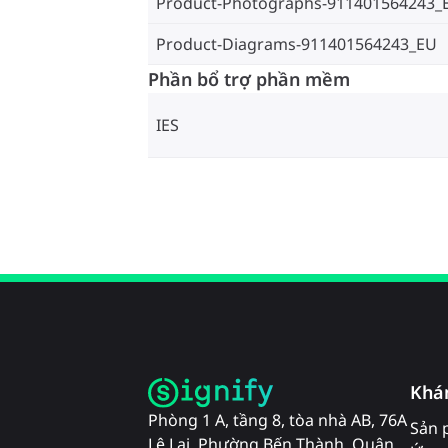
Product-Photographs-911401564243_
Product-Diagrams-911401564243_EU
Phần bổ trợ phần mềm
IES
Khá
Phòng 1 A, tầng 8, tòa nhà AB, 76A
Sản 
Lê Lai, Phường Bến Thành, Quận