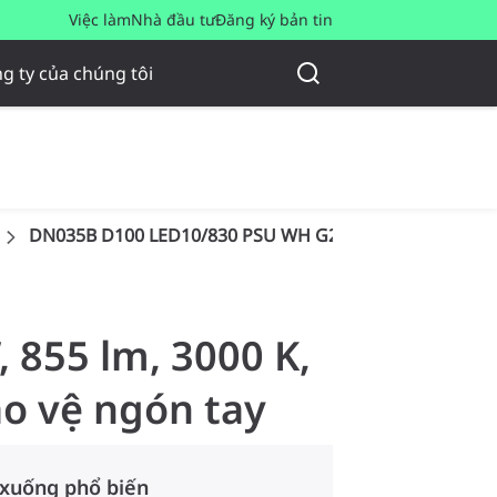
Việc làm
Nhà đầu tư
Đăng ký bản tin
g ty của chúng tôi
DN035B D100 LED10/830 PSU WH G2
 855 lm, 3000 K,
ảo vệ ngón tay
 xuống phổ biến