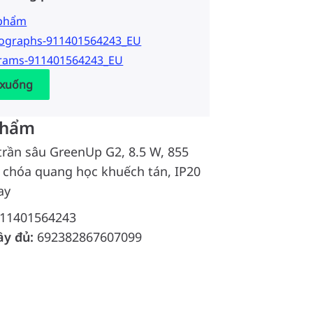
 phẩm
tographs-911401564243_EU
grams-911401564243_EU
 xuống
phẩm
trần sâu GreenUp G2, 8.5 W, 855
h chóa quang học khuếch tán, IP20
ay
11401564243
ầy đủ:
692382867607099