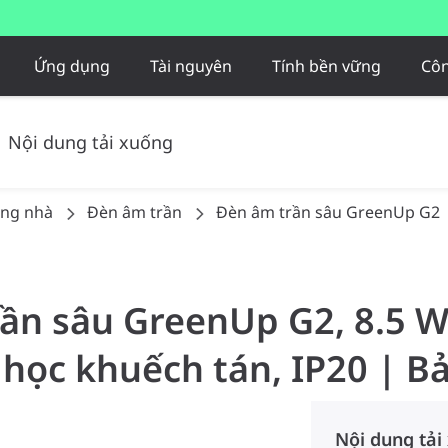
Ứng dụng
Tài nguyên
Tính bền vững
Côn
Nội dung tải xuống
ong nhà
Đèn âm trần
Đèn âm trần sâu GreenUp G2
rần sâu GreenUp G2, 8.5 W,
học khuếch tán, IP20 | B
Nội dung tải