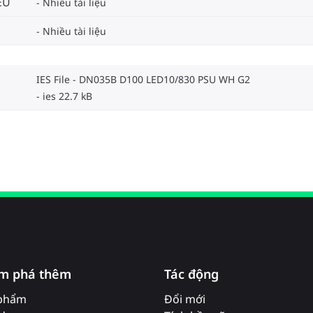
EU
Nhiều tài liệu
Nhiều tài liệu
IES File - DN035B D100 LED10/830 PSU WH G2
ies 22.7 kB
m phá thêm
Tác động
phẩm
Đổi mới