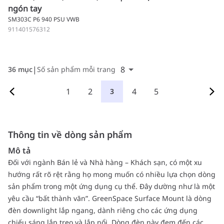
ngón tay
SM303C P6 940 PSU VWB
911401576312
8
36 mục
Số sản phẩm mỗi trang
1
2
4
5
3
Thông tin về dòng sản phẩm
Mô tả
Đối với ngành Bán lẻ và Nhà hàng – Khách sạn, có một xu
hướng rất rõ rệt rằng họ mong muốn có nhiều lựa chọn dòng
sản phẩm trong một ứng dụng cụ thể. Đây dường như là một
yêu cầu “bất thành văn”. GreenSpace Surface Mount là dòng
đèn downlight lắp ngang, dành riêng cho các ứng dụng
chiếu sáng lắp treo và lắp nổi. Dòng đèn này đem đến các