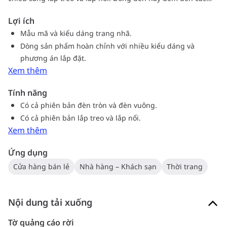
tùy chọn toàn diện về giải pháp chóa quang học, quang
Lợi ích
thông đầu ra và nhiệt độ màu, đồng thời có nhiều kiểu dáng
Mẫu mã và kiểu dáng trang nhã.
đa dạng.
Dòng sản phẩm hoàn chỉnh với nhiều kiểu dáng và
phương án lắp đặt.
Xem thêm
Tính năng
Có cả phiên bản đèn tròn và đèn vuông.
Có cả phiên bản lắp treo và lắp nổi.
Xem thêm
Ứng dụng
Cửa hàng bán lẻ
Nhà hàng – Khách sạn
Thời trang
Nội dung tải xuống
Tờ quảng cáo rời