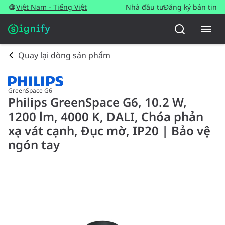
Việt Nam - Tiếng Việt
Nhà đầu tư
Đăng ký bản tin
Quay lại dòng sản phẩm
GreenSpace G6
Philips GreenSpace G6, 10.2 W,
1200 lm, 4000 K, DALI, Chóa phản
xạ vát cạnh, Đục mờ, IP20 | Bảo vệ
ngón tay