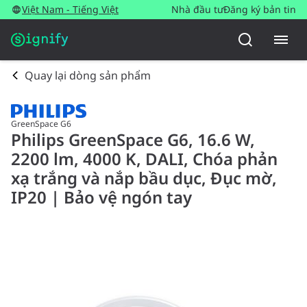
Việt Nam - Tiếng Việt
Nhà đầu tư
Đăng ký bản tin
Quay lại dòng sản phẩm
GreenSpace G6
Philips GreenSpace G6, 16.6 W,
2200 lm, 4000 K, DALI, Chóa phản
xạ trắng và nắp bầu dục, Đục mờ,
IP20 | Bảo vệ ngón tay