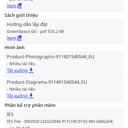
Xem
Sách giới thiệu
Hướng dẫn lắp đặt
GreenSpace G6
pdf 533.2 kB
Xem
Hình ảnh
Product-Photographs-911401540544_EU
Nhiều tài liệu
Tải xuống
Product-Diagrams-911401540544_EU
Nhiều tài liệu
Tải xuống
Phần bổ trợ phần mềm
IES
IES File - DN392X LED22/840 P17L1W D150 WH GMG2HE