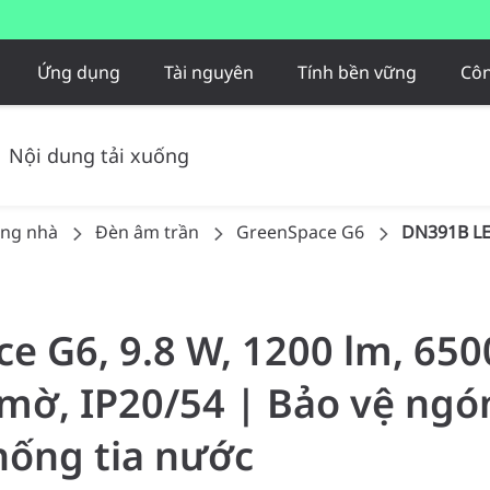
Ứng dụng
Tài nguyên
Tính bền vững
Côn
Nội dung tải xuống
ong nhà
Đèn âm trần
GreenSpace G6
DN391B L
ce G6, 9.8 W, 1200 lm, 65
 mờ, IP20/54 | Bảo vệ ngón
chống tia nước