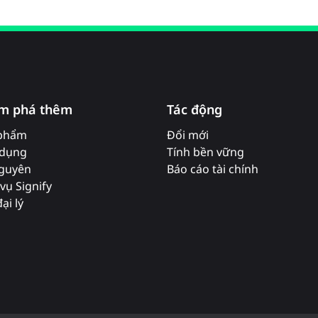
m phá thêm
Tác động
phẩm
Đổi mới
dụng
Tính bền vững
nguyên
Báo cáo tài chính
vụ Signify
ại lý