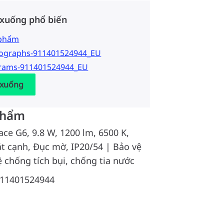
 xuống phổ biến
 phẩm
tographs-911401524944_EU
grams-911401524944_EU
 xuống
phẩm
ace G6, 9.8 W, 1200 lm, 6500 K,
t cạnh, Đục mờ, IP20/54 | Bảo vệ
ệ chống tích bụi, chống tia nước
11401524944