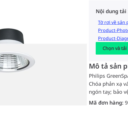
Nội dung tải
Tờ rơi về sản
Product-Pho
Product-Dia
Chọn và tải
Mô tả sản 
Philips GreenSp
Chóa phản xạ vá
ngón tay; bảo v
Mã đơn hàng:
9