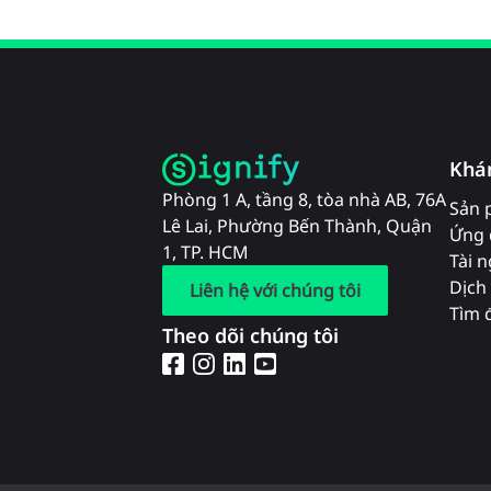
Khá
Phòng 1 A, tầng 8, tòa nhà AB, 76A
Sản 
Lê Lai, Phường Bến Thành, Quận
Ứng 
1, TP. HCM
Tài 
Dịch 
Liên hệ với chúng tôi
Tìm đ
Theo dõi chúng tôi