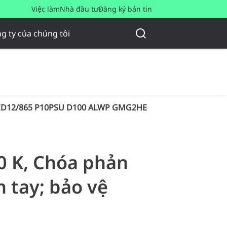
Việc làm
Nhà đầu tư
Đăng ký bản tin
g ty của chúng tôi
ED12/865 P10PSU D100 ALWP GMG2HE
00 K, Chóa phản
 tay; bảo vệ