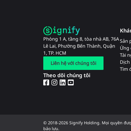
Khá
Phòng 1 A, tầng 8, tòa nhà AB, 76A
Sản 
Lê Lai, Phường Bến Thành, Quận
Ứng 
1, TP. HCM
Tài 
Dịch 
Liên hệ với chúng tôi
Tìm đ
Theo dõi chúng tôi
© 2018-2026 Signify Holding. Mọi quyền đư
bảo lưu.