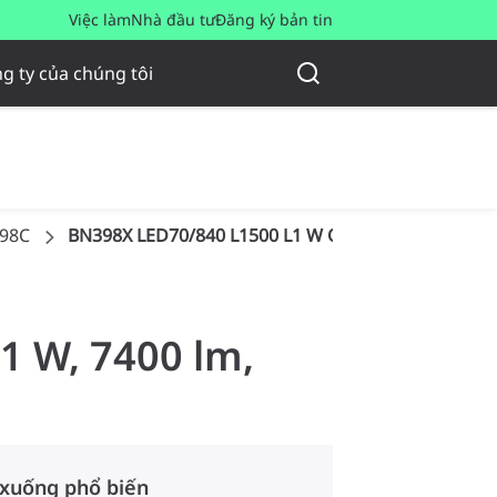
Việc làm
Nhà đầu tư
Đăng ký bản tin
g ty của chúng tôi
398C
BN398X LED70/840 L1500 L1 W OP
1 W, 7400 lm,
 xuống phổ biến