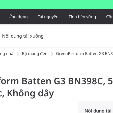
Ứng dụng
Tài nguyên
Tính bền vững
Côn
Nội dung tải xuống
ong nhà
Bộ máng đèn
GreenPerform Batten G3 BN
form Batten G3 BN398C, 5
c, Không dây
Nội dung tải