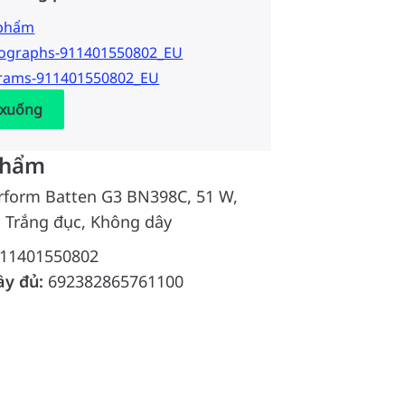
 phẩm
tographs-911401550802_EU
grams-911401550802_EU
 xuống
phẩm
rform Batten G3 BN398C, 51 W,
, Trắng đục, Không dây
11401550802
ầy đủ:
692382865761100