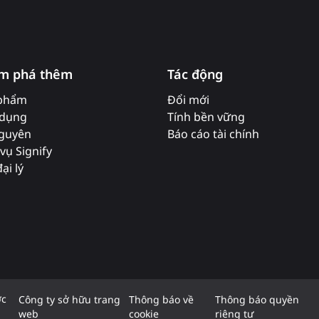
m phá thêm
Tác động
phẩm
Đổi mới
dụng
Tính bền vững
nguyên
Báo cáo tài chính
vụ Signify
ại lý
ợc
Công ty sở hữu trang
Thông báo về
Thông báo quyền
web
cookie
riêng tư