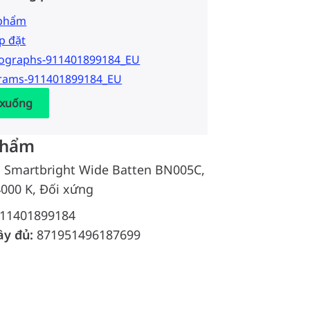
 phẩm
p đặt
tographs-911401899184_EU
grams-911401899184_EU
 xuống
phẩm
al Smartbright Wide Batten BN005C,
4000 K, Đối xứng
11401899184
ầy đủ:
871951496187699