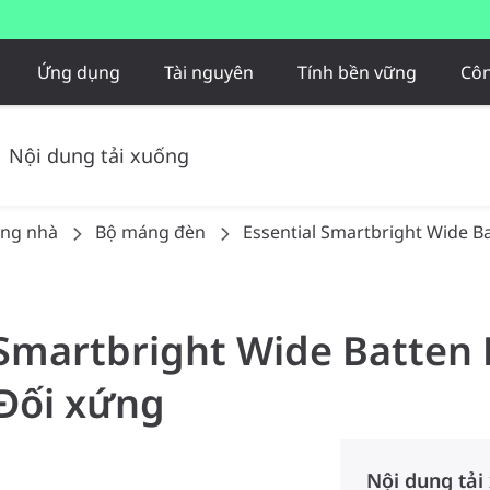
Ứng dụng
Tài nguyên
Tính bền vững
Côn
Nội dung tải xuống
ong nhà
Bộ máng đèn
Essential Smartbright Wide 
l Smartbright Wide Batten
 Đối xứng
Nội dung tải