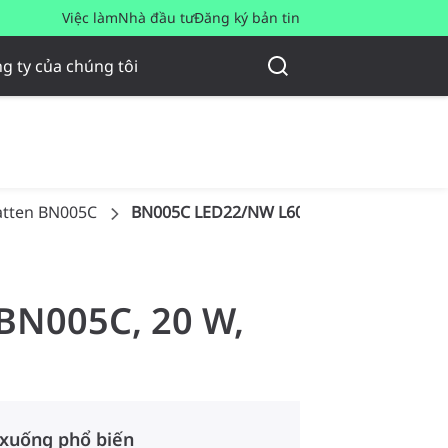
Việc làm
Nhà đầu tư
Đăng ký bản tin
g ty của chúng tôi
Batten BN005C
BN005C LED22/NW L600 PSU GM
 BN005C, 20 W,
 xuống phổ biến