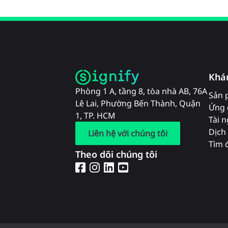
Khá
Phòng 1 A, tầng 8, tòa nhà AB, 76A
Sản 
Lê Lai, Phường Bến Thành, Quận
Ứng 
1, TP. HCM
Tài 
Dịch 
Liên hệ với chúng tôi
Tìm đ
Theo dõi chúng tôi