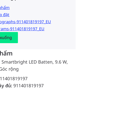
 phẩm
p đặt
tographs-911401819197_EU
grams-911401819197_EU
 xuống
phẩm
l Smartbright LED Batten, 9.6 W,
 Góc rộng
11401819197
ầy đủ:
911401819197