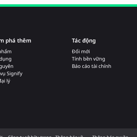
m phá thêm
Tác động
phẩm
Đổi mới
dụng
Tính bền vững
nguyên
Báo cáo tài chính
vụ Signify
ại lý
ợc