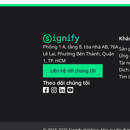
Khá
Phòng 1 A, tầng 8, tòa nhà AB, 76A
Sản 
Lê Lai, Phường Bến Thành, Quận
Ứng 
1, TP. HCM
Tài 
Dịch 
Liên hệ với chúng tôi
Tìm đ
Theo dõi chúng tôi
© 2018-2026 Signify Holding. Mọi quyền đư