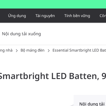
Ứng dụng
Tài nguyên
Tính bền vững
Côn
Nội dung tải xuống
ong nhà
Bộ máng đèn
Essential Smartbright LED Ba
 Smartbright LED Batten, 9
Nội dung tải