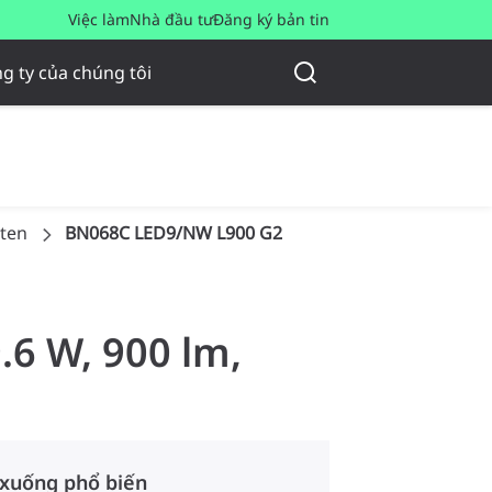
Việc làm
Nhà đầu tư
Đăng ký bản tin
g ty của chúng tôi
tten
BN068C LED9/NW L900 G2
.6 W, 900 lm,
 xuống phổ biến