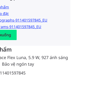
 phẩm
p đặt
tographs-911401597845_EU
grams-911401597845_EU
 xuống
phẩm
ace Flex Luna, 5.9 W, 927 ánh sáng
| Bảo vệ ngón tay
11401597845