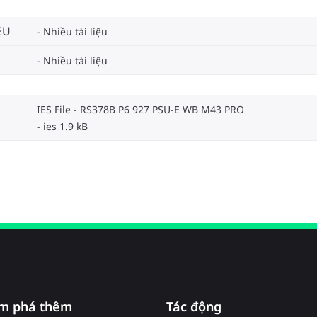
EU
Nhiều tài liệu
Nhiều tài liệu
IES File - RS378B P6 927 PSU-E WB M43 PRO
ies 1.9 kB
m phá thêm
Tác động