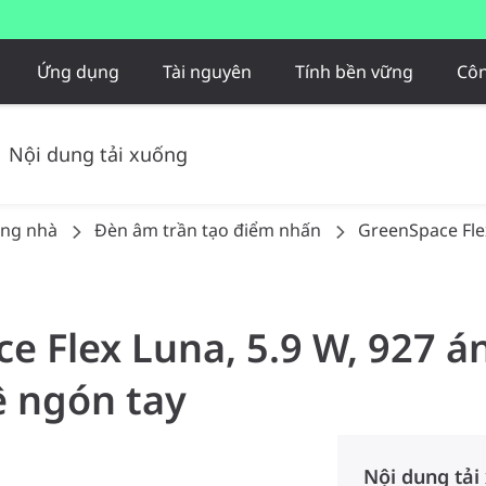
Ứng dụng
Tài nguyên
Tính bền vững
Côn
Nội dung tải xuống
ong nhà
Đèn âm trần tạo điểm nhấn
GreenSpace Fle
ce Flex Luna, 5.9 W, 927 á
ệ ngón tay
Nội dung tải