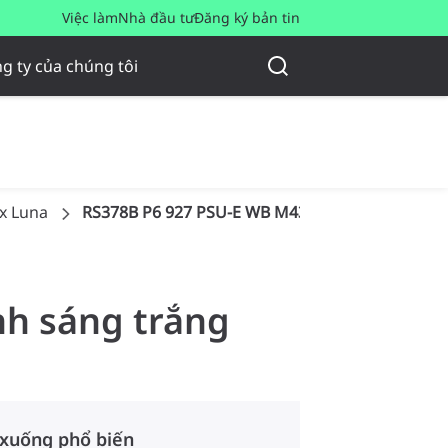
Việc làm
Nhà đầu tư
Đăng ký bản tin
g ty của chúng tôi
x Luna
RS378B P6 927 PSU-E WB M43 PRO
nh sáng trắng
 xuống phổ biến