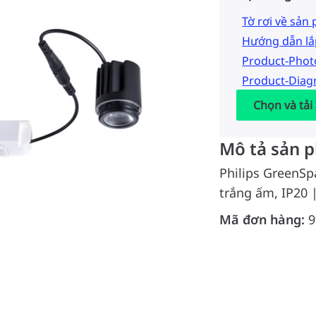
Tờ rơi về sản
Hướng dẫn lắ
Product-Pho
Product-Dia
Chọn và tải
Mô tả sản 
Philips GreenSp
trắng ấm, IP20 
Mã đơn hàng:
9