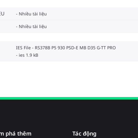
EU
Nhiều tài liệu
Nhiều tài liệu
IES File - RS378B P5 930 PSD-E MB D35 G-TT PRO
ies 1.9 kB
m phá thêm
Tác động