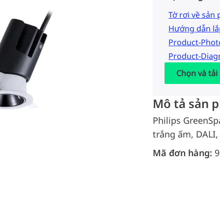
Tờ rơi về sản
Hướng dẫn lắ
Product-Pho
Product-Dia
Chọn và tải
Mô tả sản 
Philips GreenSp
trắng ấm, DALI,
Mã đơn hàng:
9