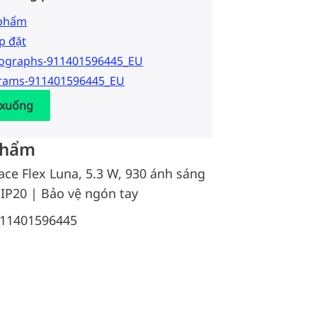
 phẩm
p đặt
tographs-911401596445_EU
grams-911401596445_EU
 xuống
phẩm
ace Flex Luna, 5.3 W, 930 ánh sáng
 IP20 | Bảo vệ ngón tay
11401596445