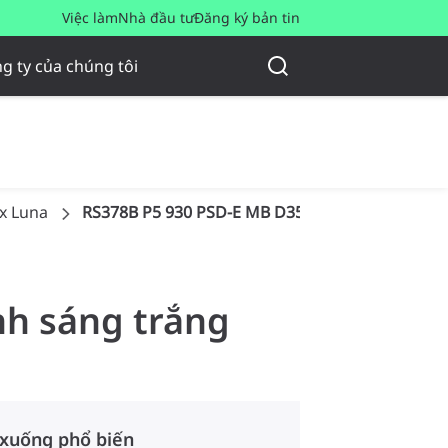
Việc làm
Nhà đầu tư
Đăng ký bản tin
g ty của chúng tôi
x Luna
RS378B P5 930 PSD-E MB D35 G-TT PRO
nh sáng trắng
 xuống phổ biến