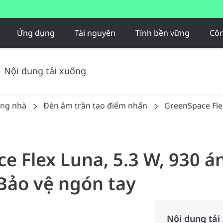
Ứng dụng
Tài nguyên
Tính bền vững
Côn
Nội dung tải xuống
ong nhà
Đèn âm trần tạo điểm nhấn
GreenSpace Fle
ce Flex Luna, 5.3 W, 930 á
 Bảo vệ ngón tay
Nội dung tải