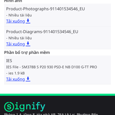
Hình ảnh
Product-Photographs-911401534546_EU
Nhiều tài liệu
Tải xuống
Product-Diagrams-911401534546_EU
Nhiều tài liệu
Tải xuống
Phần bổ trợ phần mềm
IES
IES File - SM378B S P20 930 PSD-E NB D100 G-TT PRO
ies 1.9 kB
Tải xuống
Phòng 1 A, tầng 8, tòa nhà AB, 76A Lê Lai, Phường Bến