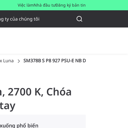
Việc làm
Nhà đầu tư
Đăng ký bản tin
g ty của chúng tôi
x Luna
SM378B S P8 927 PSU-E NB D100 G-TT PRO
m, 2700 K, Chóa
 tay
 xuống phổ biến