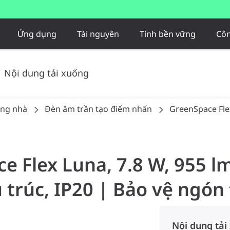
Ứng dụng
Tài nguyên
Tính bền vững
Côn
Nội dung tải xuống
ong nhà
Đèn âm trần tạo điểm nhấn
GreenSpace Fle
e Flex Luna, 7.8 W, 955 l
 trúc, IP20 | Bảo vệ ngón
Nội dung tải