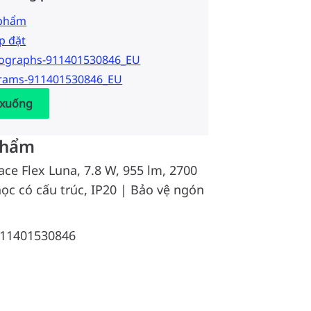
 phẩm
p đặt
tographs-911401530846_EU
grams-911401530846_EU
 xuống
phẩm
ace Flex Luna, 7.8 W, 955 lm, 2700
ọc có cấu trúc, IP20 | Bảo vệ ngón
11401530846