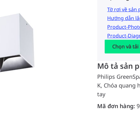
Tờ rơi về sản
Hướng dẫn lắ
Product-Pho
Product-Dia
Chọn và tải
Mô tả sản 
Philips GreenSp
K, Chóa quang h
tay
Mã đơn hàng:
9