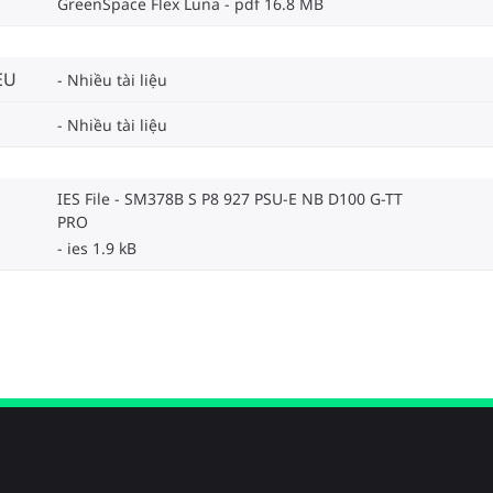
GreenSpace Flex Luna
pdf 16.8 MB
EU
Nhiều tài liệu
Nhiều tài liệu
IES File - SM378B S P8 927 PSU-E NB D100 G-TT
PRO
ies 1.9 kB