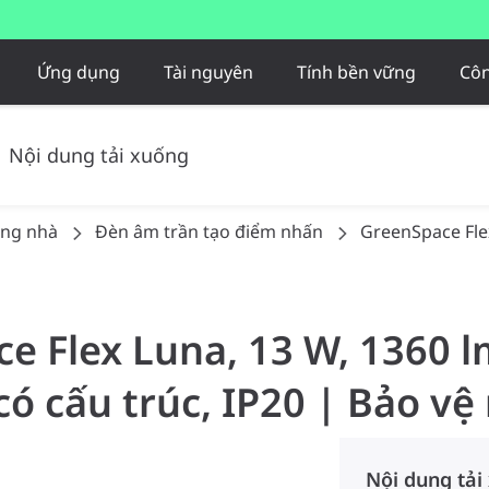
Ứng dụng
Tài nguyên
Tính bền vững
Côn
Nội dung tải xuống
ong nhà
Đèn âm trần tạo điểm nhấn
GreenSpace Fle
e Flex Luna, 13 W, 1360 l
ó cấu trúc, IP20 | Bảo vệ
Nội dung tải