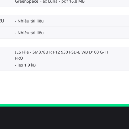
GreenSpace Flex Luna
pdf 16.8 MB
EU
Nhiều tài liệu
Nhiều tài liệu
IES File - SM378B R P12 930 PSD-E WB D100 G-TT
PRO
ies 1.9 kB