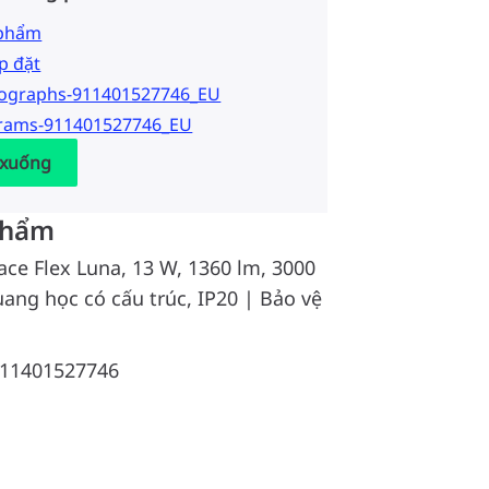
 phẩm
p đặt
tographs-911401527746_EU
grams-911401527746_EU
 xuống
phẩm
ace Flex Luna, 13 W, 1360 lm, 3000
uang học có cấu trúc, IP20 | Bảo vệ
11401527746