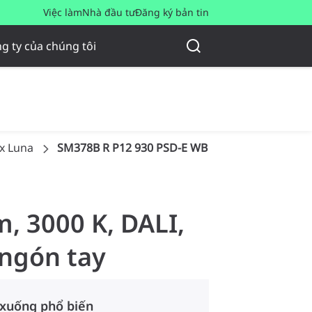
Việc làm
Nhà đầu tư
Đăng ký bản tin
g ty của chúng tôi
x Luna
SM378B R P12 930 PSD-E WB D100 G-TT PRO
m, 3000 K, DALI,
 ngón tay
 xuống phổ biến