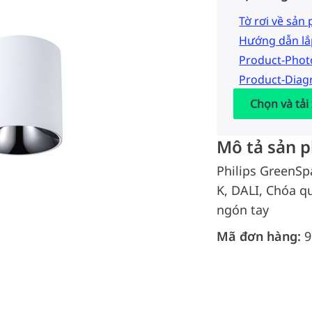
Tờ rơi về sản
Hướng dẫn lắ
Product-Pho
Product-Dia
Chọn và tải
Mô tả sản 
Philips GreenSp
K, DALI, Chóa q
ngón tay
Mã đơn hàng:
9