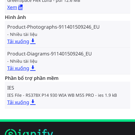
GreenSpace Flex Luna
pdf 12.6 MB
Xem
Hình ảnh
Product-Photographs-911401509246_EU
Nhiều tài liệu
Tải xuống
Product-Diagrams-911401509246_EU
Nhiều tài liệu
Tải xuống
Phần bổ trợ phần mềm
IES
IES File - RS378X P14 930 WIA WB M55 PRO
ies 1.9 kB
Tải xuống