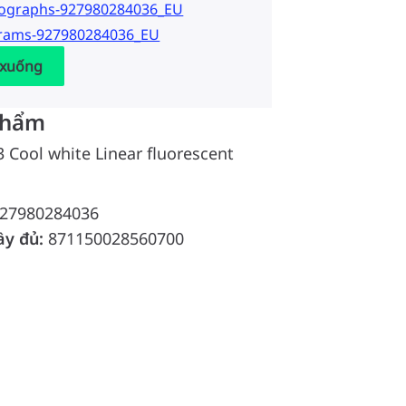
tographs-927980284036_EU
grams-927980284036_EU
 xuống
phẩm
3 Cool white Linear fluorescent
27980284036
ầy đủ:
871150028560700