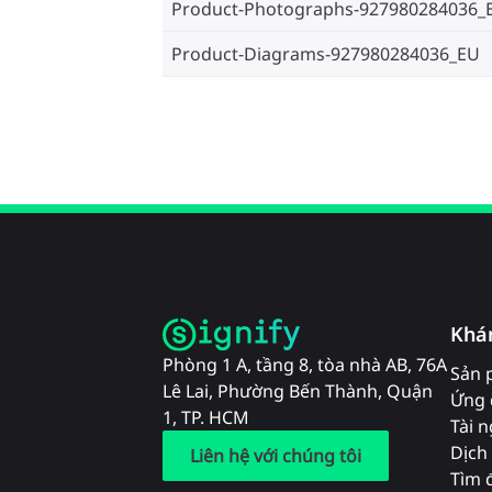
Product-Photographs-927980284036_
Product-Diagrams-927980284036_EU
Khá
Phòng 1 A, tầng 8, tòa nhà AB, 76A
Sản 
Lê Lai, Phường Bến Thành, Quận
Ứng 
1, TP. HCM
Tài 
Dịch 
Liên hệ với chúng tôi
Tìm đ