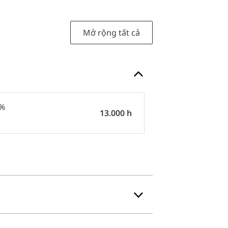
Mở rộng tất cả
0%
13.000 h