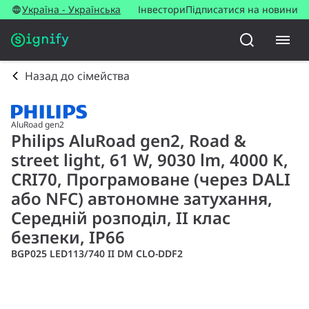
Україна - Українська
Інвестори
Підписатися на новини
Назад до сімейства
AluRoad gen2
Philips AluRoad gen2, Road &
street light, 61 W, 9030 lm, 4000 K,
CRI70, Програмоване (через DALI
або NFC) автономне затухання,
Середній розподіл, II клас
безпеки, IP66
BGP025 LED113/740 II DM CLO-DDF2