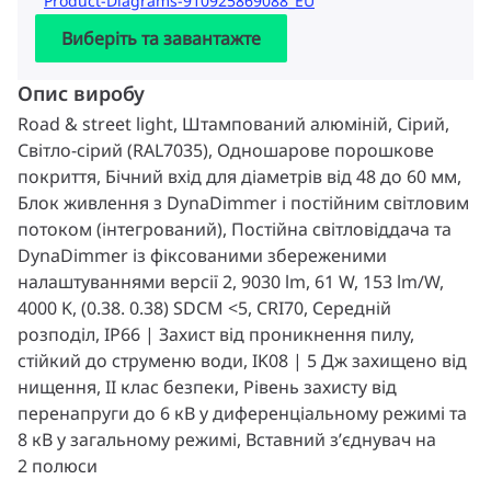
Product-Diagrams-910925869088_EU
Виберіть та завантажте
Опис виробу
Road & street light, Штампований алюміній, Сірий,
Світло-сірий (RAL7035), Одношарове порошкове
покриття, Бічний вхід для діаметрів від 48 до 60 мм,
Блок живлення з DynaDimmer і постійним світловим
потоком (інтегрований), Постійна світловіддача та
DynaDimmer із фіксованими збереженими
налаштуваннями версії 2, 9030 lm, 61 W, 153 lm/W,
4000 K, (0.38. 0.38) SDCM <5, CRI70, Середній
розподіл, IP66 | Захист від проникнення пилу,
стійкий до струменю води, IK08 | 5 Дж захищено від
нищення, II клас безпеки, Рівень захисту від
перенапруги до 6 кВ у диференціальному режимі та
8 кВ у загальному режимі, Вставний з’єднувач на
2 полюси