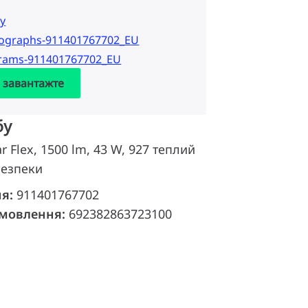
у
tographs-911401767702_EU
grams-911401767702_EU
а завантажте
бу
ar Flex, 1500 lm, 43 W, 927 теплий
 безпеки
ня:
911401767702
амовлення:
692382863723100