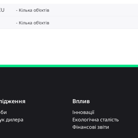
EU
Кілька об‘єктів
Кілька об‘єктів
лідження
Вплив
оби
Інновації
к дилера
Екологічна сталість
Фінансові звіти