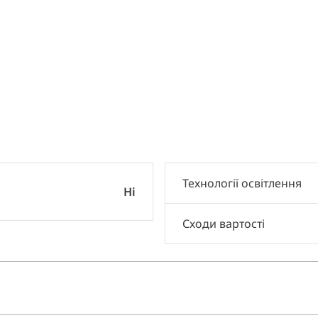
и
Технології освітлення
Ні
Сходи вартості