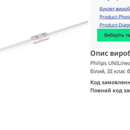
Буклет вироб
Product-Pho
Product-Dia
Виберіть т
Опис виро
Philips UNILine
білий, III клас
Код замовлен
Повний код з