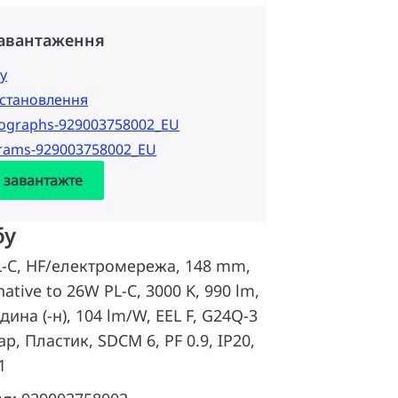
завантаження
у
 встановлення
tographs-929003758002_EU
grams-929003758002_EU
а завантажте
бу
PL-C, HF/електромережа, 148 mm,
native to 26W PL-C, 3000 K, 990 lm,
дина (-н), 104 lm/W, EEL F, G24Q-3
ap, Пластик, SDCM 6, PF 0.9, IP20,
1