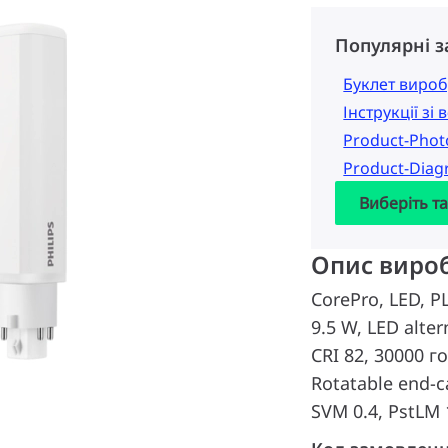
Популярні 
Буклет вироб
Інструкції зі
Product-Pho
Product-Dia
Виберіть т
Опис виро
CorePro, LED, 
9.5 W, LED alter
CRI 82, 30000 го
Rotatable end-c
SVM 0.4, PstLM 