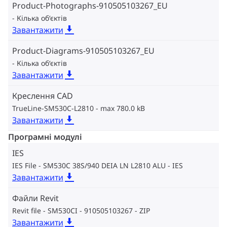
Product-Photographs-910505103267_EU
Кілька об‘єктів
Завантажити
Product-Diagrams-910505103267_EU
Кілька об‘єктів
Завантажити
Креслення CAD
TrueLine-SM530C-L2810
max 780.0 kB
Завантажити
Програмні модулі
IES
IES File - SM530C 38S/940 DEIA LN L2810 ALU
IES
Завантажити
Файли Revit
Revit file - SM530CI - 910505103267
ZIP
Завантажити