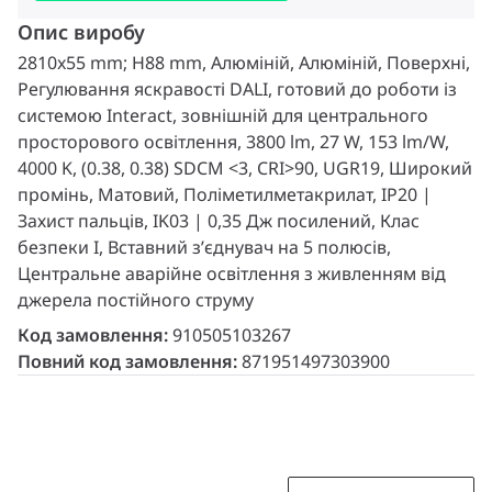
Опис виробу
2810x55 mm; H88 mm, Алюміній, Алюміній, Поверхні,
Регулювання яскравості DALI, готовий до роботи із
системою Interact, зовнішній для центрального
просторового освітлення, 3800 lm, 27 W, 153 lm/W,
4000 K, (0.38, 0.38) SDCM <3, CRI>90, UGR19, Широкий
промінь, Матовий, Поліметилметакрилат, IP20 |
Захист пальців, IK03 | 0,35 Дж посилений, Клас
безпеки I, Вставний з’єднувач на 5 полюсів,
Центральне аварійне освітлення з живленням від
джерела постійного струму
Код замовлення:
910505103267
Повний код замовлення:
871951497303900