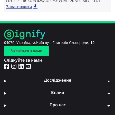
LDT File - RC340B 42S/940 PSE W15L120 VPC MLO
LDT
Завантажити
04070, Україна, м.Київ вул. Григорія Сковороди, 19
Зв'яжіться з нами
Слідкуйте за нами
Дослідження
Вплив
Про нас