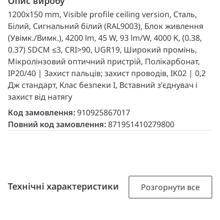
Опис виробу
1200x150 mm, Visible profile ceiling version, Сталь,
Білий, Сигнальний білий (RAL9003), Блок живлення
(Увімк./Вимк.), 4200 lm, 45 W, 93 lm/W, 4000 K, (0.38,
0.37) SDCM ≤3, CRI>90, UGR19, Широкий промінь,
Мікролінзовий оптичний пристрій, Полікарбонат,
IP20/40 | Захист пальців; захист проводів, IK02 | 0,2
Дж стандарт, Клас безпеки I, Вставний з’єднувач і
захист від натягу
Код замовлення:
910925867017
Повний код замовлення:
871951410279800
Технічні характеристики
Розгорнути все