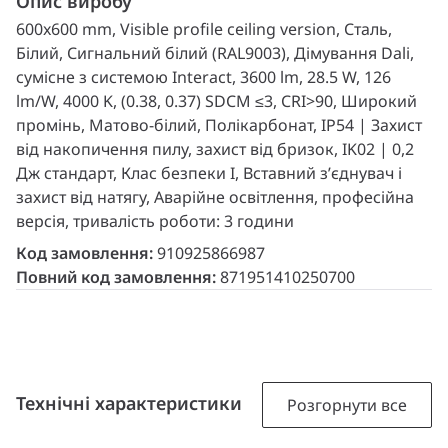
Опис виробу
600x600 mm, Visible profile ceiling version, Сталь,
Білий, Сигнальний білий (RAL9003), Дімування Dali,
сумісне з системою Interact, 3600 lm, 28.5 W, 126
lm/W, 4000 K, (0.38, 0.37) SDCM ≤3, CRI>90, Широкий
промінь, Матово-білий, Полікарбонат, IP54 | Захист
від накопичення пилу, захист від бризок, IK02 | 0,2
Дж стандарт, Клас безпеки I, Вставний з’єднувач і
захист від натягу, Аварійне освітлення, професійна
версія, тривалість роботи: 3 години
Код замовлення:
910925866987
Повний код замовлення:
871951410250700
Технічні характеристики
Розгорнути все