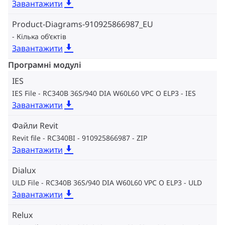
Завантажити
Product-Diagrams-910925866987_EU
Кілька об‘єктів
Завантажити
Програмні модулі
IES
IES File - RC340B 36S/940 DIA W60L60 VPC O ELP3
IES
Завантажити
Файли Revit
Revit file - RC340BI - 910925866987
ZIP
Завантажити
Dialux
ULD File - RC340B 36S/940 DIA W60L60 VPC O ELP3
ULD
Завантажити
Relux