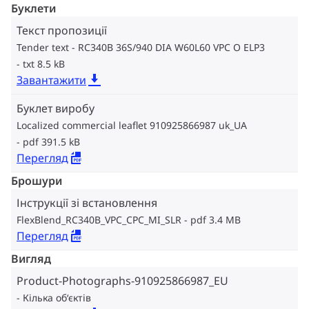
Буклети
Текст пропозиції
Tender text - RC340B 36S/940 DIA W60L60 VPC O ELP3
txt 8.5 kB
Завантажити
Буклет виробу
Localized commercial leaflet 910925866987 uk_UA
pdf 391.5 kB
Перегляд
Брошури
Інструкції зі встановлення
FlexBlend_RC340B_VPC_CPC_MI_SLR
pdf 3.4 MB
Перегляд
Вигляд
Product-Photographs-910925866987_EU
Кілька об‘єктів