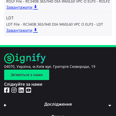
ROLF File - RC340B 36S/940 DIA W60L60 VPC O ELP3
ROLFZ
Завантажити
LDT
LDT File - RC340B 36S/940 DIA W60L60 VPC O ELP3
LDT
Завантажити
04070, Україна, м.Київ вул. Григорія Сковороди, 19
Зв'яжіться з нами
Слідкуйте за нами
Дослідження