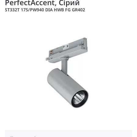
PerfectAccent, Сірий
ST332T 17S/PW940 DIA HWB FG GR402