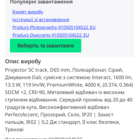
Популярні завантаження
Буклет виробу
Інструкції зі встановлення
Product-Photographs-910505104522_EU
Product-Diagrams-910505104522_EU
Виберіть та завантажте
Опис виробу
Projector 5C track, D65 mm, Полікарбонат, Сірий,
Дімування Dali, сумісне з системою Interact, 1600 lm,
13.3 W, 119 lm/W, PremiumWhite, 4000 K, (0.374, 0.364)
SDCM <2, CRI>90, Металевий відбивач із високим
ступенем відбивання. Середній промінь від 20 до 40
градусів кута, Високоефективний відбивач
PerfectAccent, Прозорий, Скло, IP20 | Захист
пальців, IK02 | 0,2 Дж стандарт, II клас безпеки,
Трекові