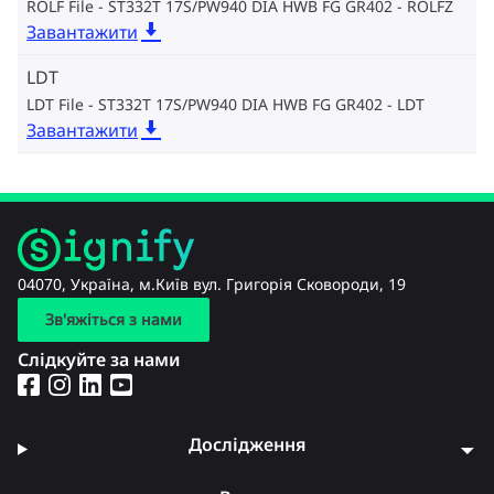
ROLF File - ST332T 17S/PW940 DIA HWB FG GR402
ROLFZ
Завантажити
LDT
LDT File - ST332T 17S/PW940 DIA HWB FG GR402
LDT
Завантажити
04070, Україна, м.Київ вул. Григорія Сковороди, 19
Зв'яжіться з нами
Слідкуйте за нами
Дослідження