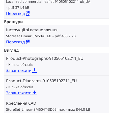
Localized commercial leaflet 910505102211 uk_UA
pdf 371.4 kB
Перегляд
Брошури
Інструкції зі встановлення
Storeset Linear SM504T MI
pdf 485.7 kB
Перегляд
Вигляд
Product-Photographs-910505102211_EU
Кілька об‘єктів
Завантажити
Product-Diagrams-910505102211_EU
Кілька об‘єктів
Завантажити
Креслення CAD
StoreSet_Linear-SM504T-3D05.max
max 844.0 kB