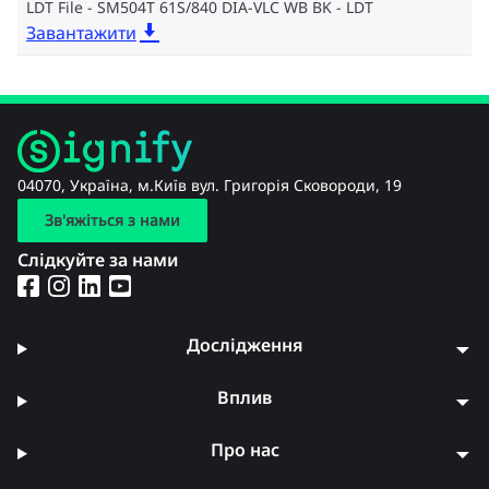
LDT File - SM504T 61S/840 DIA-VLC WB BK
LDT
Завантажити
04070, Україна, м.Київ вул. Григорія Сковороди, 19
Зв'яжіться з нами
Слідкуйте за нами
Дослідження
Вплив
Про нас