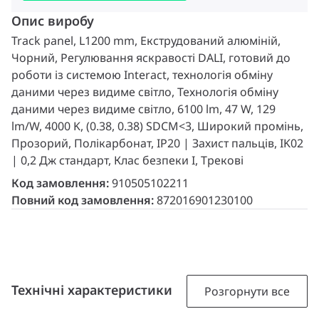
Опис виробу
Track panel, L1200 mm, Екструдований алюміній,
Чорний, Регулювання яскравості DALI, готовий до
роботи із системою Interact, технологія обміну
даними через видиме світло, Технологія обміну
даними через видиме світло, 6100 lm, 47 W, 129
lm/W, 4000 K, (0.38, 0.38) SDCM<3, Широкий промінь,
Прозорий, Полікарбонат, IP20 | Захист пальців, IK02
| 0,2 Дж стандарт, Клас безпеки I, Трекові
Код замовлення:
910505102211
Повний код замовлення:
872016901230100
Технічні характеристики
Розгорнути все