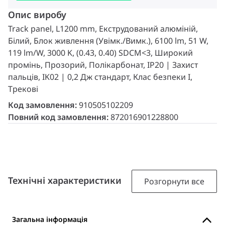
Опис виробу
Track panel, L1200 mm, Екструдований алюміній,
Білий, Блок живлення (Увімк./Вимк.), 6100 lm, 51 W,
119 lm/W, 3000 K, (0.43, 0.40) SDCM<3, Широкий
промінь, Прозорий, Полікарбонат, IP20 | Захист
пальців, IK02 | 0,2 Дж стандарт, Клас безпеки I,
Трекові
Код замовлення:
910505102209
Повний код замовлення:
872016901228800
Технічні характеристики
Розгорнути все
Загальна інформація