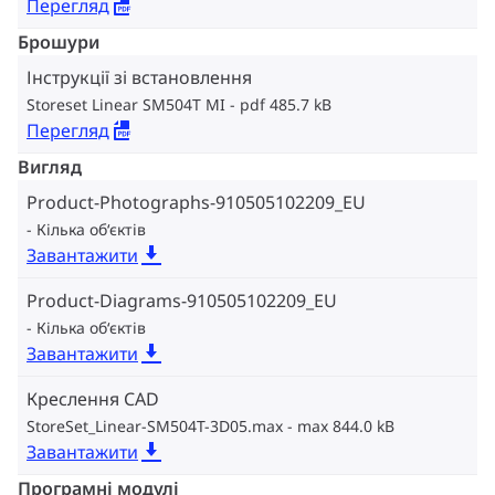
Перегляд
Брошури
Інструкції зі встановлення
Storeset Linear SM504T MI
pdf 485.7 kB
Перегляд
Вигляд
Product-Photographs-910505102209_EU
Кілька об‘єктів
Завантажити
Product-Diagrams-910505102209_EU
Кілька об‘єктів
Завантажити
Креслення CAD
StoreSet_Linear-SM504T-3D05.max
max 844.0 kB
Завантажити
Програмні модулі