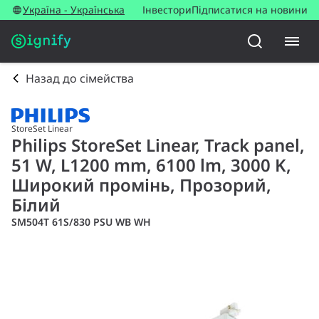
Україна - Українська
Інвестори
Підписатися на новини
Назад до сімейства
StoreSet Linear
Philips StoreSet Linear, Track panel,
51 W, L1200 mm, 6100 lm, 3000 K,
Широкий промінь, Прозорий,
Білий
SM504T 61S/830 PSU WB WH