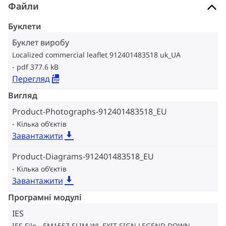
Файли
Буклети
Буклет виробу
Localized commercial leaflet 912401483518 uk_UA
pdf 377.6 kB
Перегляд
Вигляд
Product-Photographs-912401483518_EU
Кілька об‘єктів
Завантажити
Product-Diagrams-912401483518_EU
Кілька об‘єктів
Завантажити
Програмні модулі
IES
IES File - EM155Z SLIM WL EXIT SIGN LEGEND DOWN