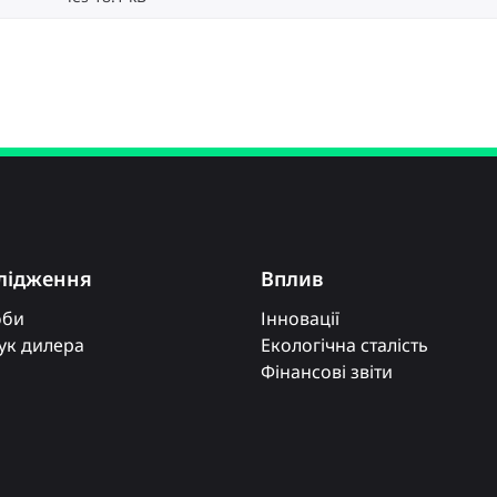
лідження
Вплив
оби
Інновації
к дилера
Екологічна сталість
Фінансові звіти