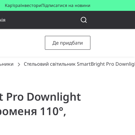
Кар’єра
Інвестори
Підписатися на новини
ія
Де придбати
льники
Стельовий світильник SmartBright Pro Downlig
t Pro Downlight
променя 110°,