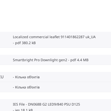
Localized commercial leaflet 911401862287 uk_UA
pdf 380.2 kB
Smartbright Pro Downlight gen2
pdf 4.4 MB
EU
Кілька об‘єктів
Кілька об‘єктів
IES File - DN068B G2 LED9/840 PSU D125
ies 18.1 kB