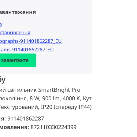
завантаження
у
 встановлення
tographs-911401862287_EU
grams-911401862287_EU
а завантажте
бу
ий світильник SmartBright Pro
покоління, 8 W, 900 lm, 4000 K, Кут
екстурований, IP20 (спереду IP44)
ня:
911401862287
амовлення:
872110330224399