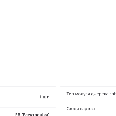
и
Тип модуля джерела сві
1 шт.
Сходи вартості
EB [Електроніка]