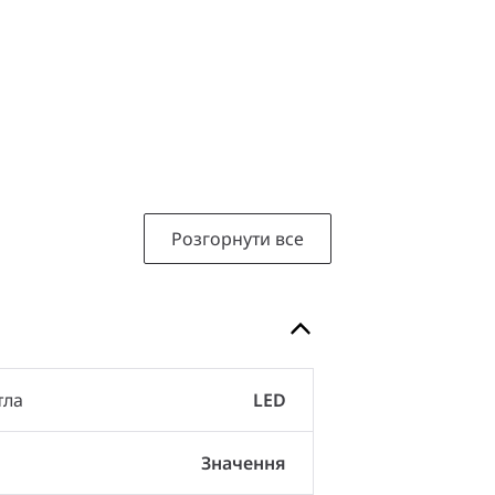
Розгорнути все
тла
LED
Значення