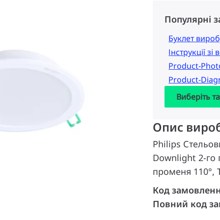
Популярні 
Буклет вироб
Інструкції зі
Product-Pho
Product-Dia
Виберіть т
Опис виро
Philips Стельов
Downlight 2-го 
променя 110°, Т
Код замовлен
Повний код з