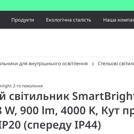
Продукти
Екологічна сталість
Наша компан
ильники для внутрішнього освітлення
Стельові світи
light 2-го покоління
ий світильник SmartBrigh
8 W, 900 lm, 4000 K, Кут 
IP20 (спереду IP44)