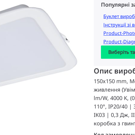
Популярні 
Буклет вироб
Інструкції зі
Product-Pho
Product-Dia
Виберіть т
Опис виро
150x150 mm, Ме
живлення (Увімк
lm/W, 4000 K, (
110°, IP20/40 |
IK03 | 0,3 Дж, 
коробка з гвин
Код замовлен