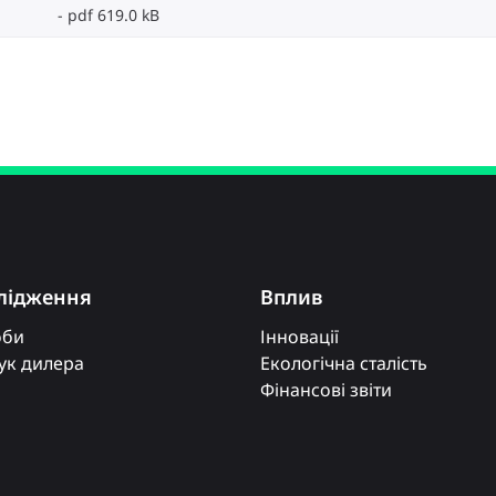
pdf 619.0 kB
лідження
Вплив
оби
Інновації
к дилера
Екологічна сталість
Фінансові звіти