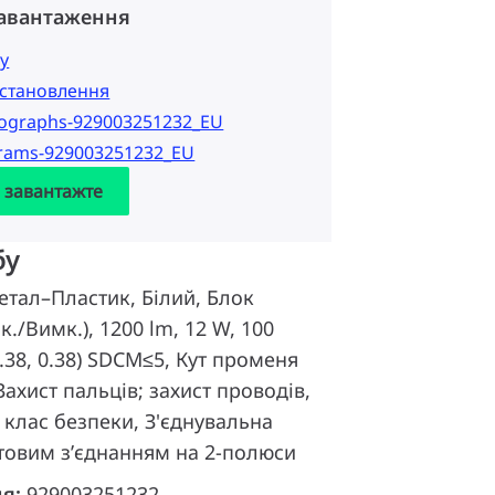
завантаження
у
 встановлення
tographs-929003251232_EU
grams-929003251232_EU
а завантажте
бу
тал–Пластик, Білий, Блок
./Вимк.), 1200 lm, 12 W, 100
0.38, 0.38) SDCM≤5, Кут променя
 Захист пальців; захист проводів,
II клас безпеки, З'єднувальна
товим з’єднанням на 2-полюси
ня:
929003251232