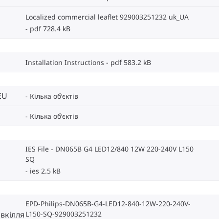
Localized commercial leaflet 929003251232 uk_UA
pdf 728.4 kB
Installation Instructions
pdf 583.2 kB
EU
Кілька об‘єктів
Кілька об‘єктів
IES File - DN065B G4 LED12/840 12W 220-240V L150
SQ
ies 2.5 kB
EPD-Philips-DN065B-G4-LED12-840-12W-220-240V-
L150-SQ-929003251232
вкілля