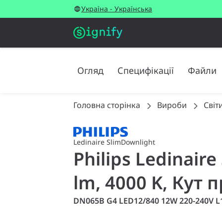
Україна - Українська
Огляд
Специфікації
Файли
Головна сторінка
Вироби
Світ
Ledinaire SlimDownlight
Philips Ledinair
lm, 4000 K, Кут 
DN065B G4 LED12/840 12W 220-240V L