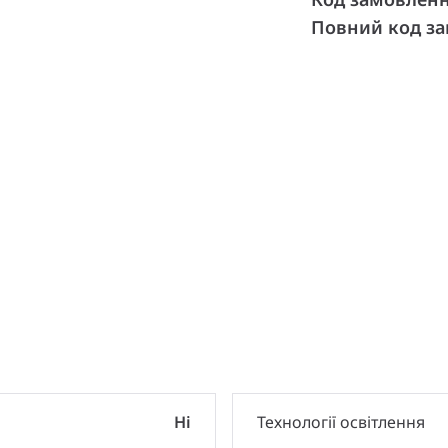
Повний код з
и
Ні
Технології освітлення