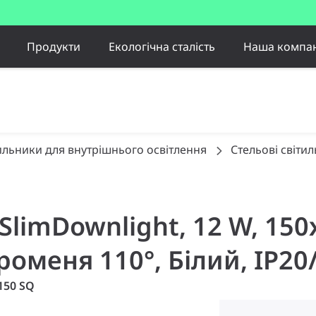
Продукти
Екологічна сталість
Наша компан
ильники для внутрішнього освітлення
Стельові світи
e SlimDownlight, 12 W, 15
променя 110°, Білий, IP20
150 SQ