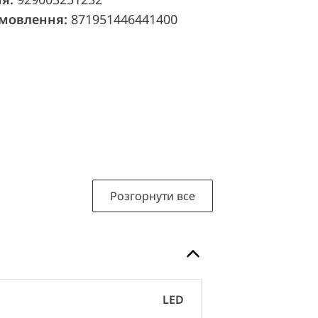
амовлення:
871951446441400
Розгорнути все
LED