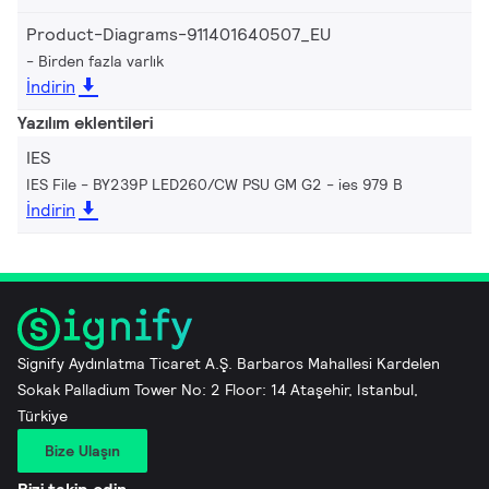
Product-Diagrams-911401640507_EU
Birden fazla varlık
İndirin
Yazılım eklentileri
IES
IES File - BY239P LED260/CW PSU GM G2
ies 979 B
İndirin
Signify Aydınlatma Ticaret A.Ş. Barbaros Mahallesi Kardelen
Sokak Palladium Tower No: 2 Floor: 14 Ataşehir, Istanbul,
Türkiye
Bize Ulaşın