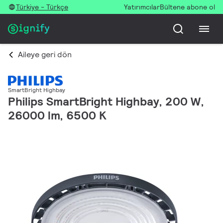
Türkiye - Türkçe
Yatırımcılar
Bültene abone ol
Aileye geri dön
SmartBright Highbay
Philips SmartBright Highbay, 200 W,
26000 lm, 6500 K