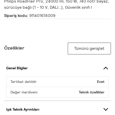
Philips RoadFlair Pro, 24000 lm, 150 W, 740 nötr beyaz,
sürücüye bağlı (1 - 10 V, DALI…), Güvenlik sınıfı I
Sipariş kodu:
911401674009
Özellikler
Tümünü genişlet
Genel Bilgiler
Tertibat dahildir
Evet
Değer merdiveni
Teknik özellikler
Işık Teknik Ayrıntıları