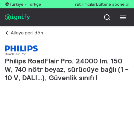
Türkiye - Türkçe
Yatırımcılar
Bültene abone ol
Aileye geri dön
RoadFlair Pro
Philips RoadFlair Pro, 24000 lm, 150
W, 740 nötr beyaz, sürücüye bağlı (1 -
10 V, DALI…), Güvenlik sınıfı I