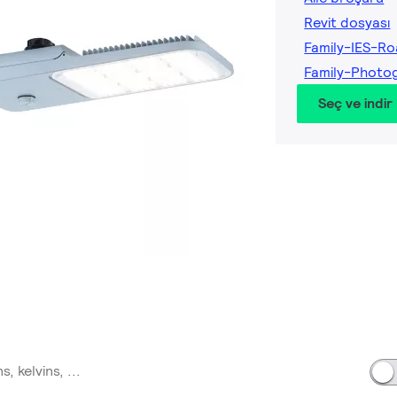
Revit dosyası
Family-IES-Ro
Family-Photo
Seç ve indir