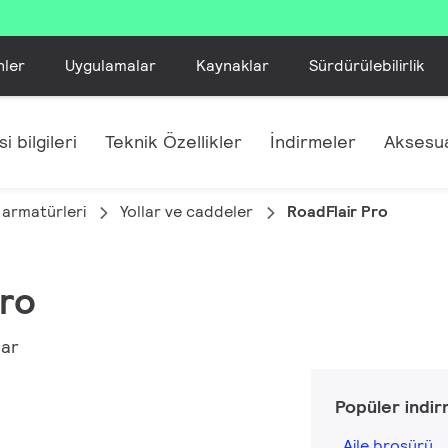
nler
Uygulamalar
Kaynaklar
Sürdürülebilirlik
i bilgileri
Teknik Özellikler
İndirmeler
Aksesua
 armatürleri
Yollar ve caddeler
RoadFlair Pro
Pro
lar
Popüler indir
Aile broşürü