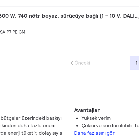
300 W, 740 nötr beyaz, sürücüye bağlı (1 - 10 V, DALI…
SA P7 PE GM
Önceki
1
Avantajlar
ın bütçeler üzerindeki baskıyı
Yüksek verim
ankinden daha fazla önem
Çekici ve sürdürülebilir t
a enerji tüketir, dolayısıyla
Daha fazlasını gör