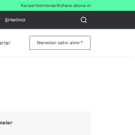
Kariyer
Yatırımcılar
Bültene abone ol
Şirketimiz
rlar
Nereden satın alınır?
meler