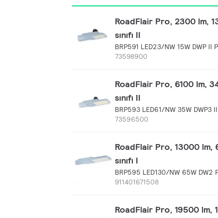
RoadFlair Pro, 2300 lm, 1
sınıfı II
BRP591 LED23/NW 15W DWP II 
73598900
RoadFlair Pro, 6100 lm, 3
sınıfı II
BRP593 LED61/NW 35W DWP3 II
73596500
RoadFlair Pro, 13000 lm, 
sınıfı I
BRP595 LED130/NW 65W DW2 
911401671508
RoadFlair Pro, 19500 lm, 