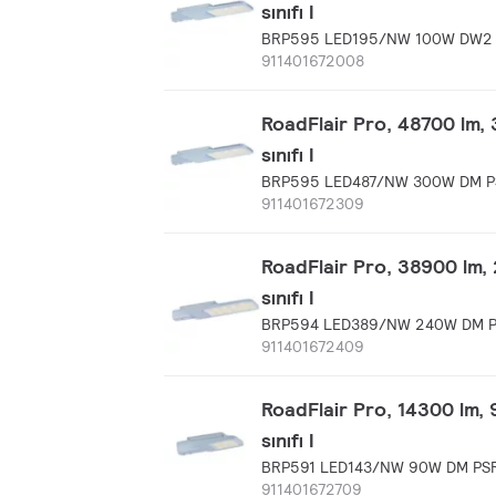
sınıfı I
BRP595 LED195/NW 100W DW2
911401672008
RoadFlair Pro, 48700 lm, 
sınıfı I
BRP595 LED487/NW 300W DM P
911401672309
RoadFlair Pro, 38900 lm, 
sınıfı I
BRP594 LED389/NW 240W DM P
911401672409
RoadFlair Pro, 14300 lm, 
sınıfı I
BRP591 LED143/NW 90W DM PS
911401672709