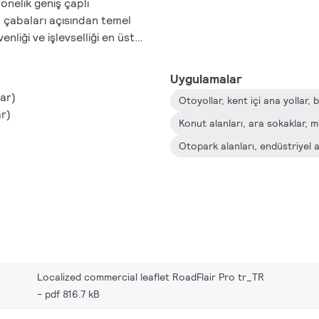
önelik geniş çaplı
fu çabaları açısından temel
nliği ve işlevselliği en üst
ek için yükseltildi. En güzel
çekici estetiğini koruyan,
Uygulamalar
ları sadece güzel görünmekle
ar)
Otoyollar, kent içi ana yollar, 
mans da sunar. Geleceğe
ar)
lm/W ve 200 lm/W), yenilikçi
okağınızı daha parlak ve daha
.
Localized commercial leaflet RoadFlair Pro tr_TR
pdf 816.7 kB