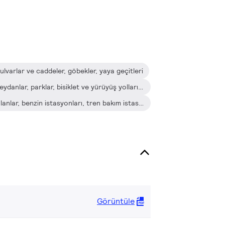
bulvarlar ve caddeler, göbekler, yaya geçitleri
Konut alanları, ara sokaklar, meydanlar, parklar, bisiklet ve yürüyüş yolları, oyun alanları
Otopark alanları, endüstriyel alanlar, benzin istasyonları, tren bakım istasyonları, havaalanları, limanlar, su kanalları
Görüntüle