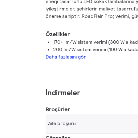
enerji tasarruflu LED sokak lambalarına y
iyileştirmeler, şehirlerin maliyet tasarru
öneme sahiptir. RoadFlair Pro; verimi, güve
düzeye çıkarırken maliyetleri en aza indirm
yanı da RoadFlair Pro, şehir sokaklarında 
Özellikler
akıcı bir tasarıma sahip. Bu sokak lamba
170+ lm/W sistem verimi (300 W'a kad
kalmaz, aynı zamanda mükemmel perfor
200 lm/W sistem verimi (100 W'a kad
yönelik teknoloji, yüksek verimlilik (160 
Daha fazlasını gör
tasarım ve akıllı bağlantı özelliklerini, s
iyi gösteren bir lambada bir araya getirir
İndirmeler
Broşürler
Aile broşürü
Görseller