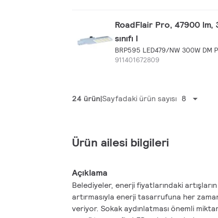
RoadFlair Pro, 47900 lm, 
sınıfı I
BRP595 LED479/NW 300W DM P
911401672809
24 ürün
Sayfadaki ürün sayısı
8
Ürün ailesi bilgileri
Açıklama
Belediyeler, enerji fiyatlarındaki artışlar
artırmasıyla enerji tasarrufuna her zam
veriyor. Sokak aydınlatması önemli miktard