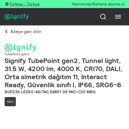
Türkiye - Türkçe
Yatırımcılar
Bültene abone ol
Aileye geri dön
TubePoint gen2
Signify TubePoint gen2, Tunnel light,
31.5 W, 4200 lm, 4000 K, CRI70, DALI,
Orta simetrik dağıtım 11, Interact
Ready, Güvenlik sınıfı I, IP66, SRG6-6
BGP235 LED50-4S/740 DSM11 D9 MIO-CIO MBQ
Yeni