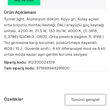
Ürün Açıklaması
Tunnel light, Alüminyum döküm, Koyu gri, Kolay açılan
orta boyutlu montaj desteği, DALI arayüzlü güç kaynağı
ünitesi, 4200 lm, 31.5 W, 133 lm/W, 4000 K, (0.3818,
0,3796) SDCM<3, CRI70, Orta simetrik dağıtım 11, IP66 |
Toz girmesine karşı korumalı, püskürtmeye dayanıklı,
IK09 | 10 J, Güvenlik sınıfı I, 6 kV diferansiyel mod ve 6 kV
ortak moda kadar aşırı gerilim koruma seviyesi
Sipariş kodu:
912300024109
Tam sipariş kodu:
871869948291600
Özellikler
Tümünü genişlet