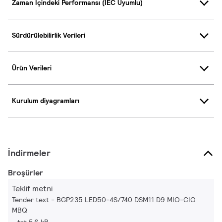
Zaman İçindeki Performansı (IEC Uyumlu)
Sürdürülebilirlik Verileri
Ürün Verileri
Kurulum diyagramları
İndirmeler
Broşürler
Teklif metni
Tender text - BGP235 LED50-4S/740 DSM11 D9 MIO-CIO
MBQ
txt 5.6 kB