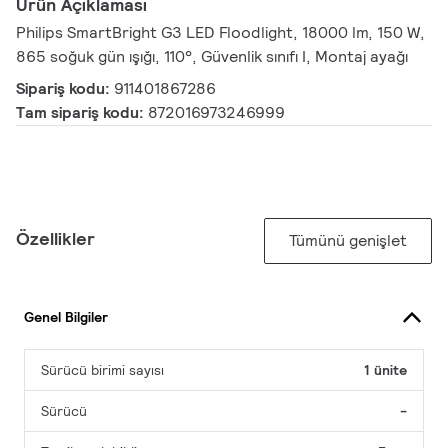
Ürün Açıklaması
Philips SmartBright G3 LED Floodlight, 18000 lm, 150 W,
865 soğuk gün ışığı, 110°, Güvenlik sınıfı I, Montaj ayağı
Sipariş kodu:
911401867286
Tam sipariş kodu:
872016973246999
Özellikler
Tümünü genişlet
Genel Bilgiler
Sürücü birimi sayısı
1 ünite
Sürücü
-