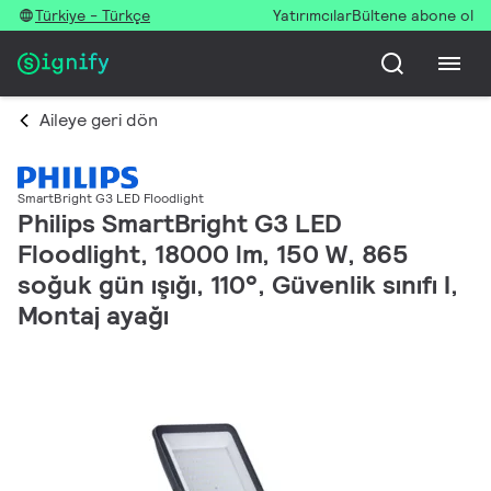
Türkiye - Türkçe
Yatırımcılar
Bültene abone ol
Aileye geri dön
SmartBright G3 LED Floodlight
Philips SmartBright G3 LED
Floodlight, 18000 lm, 150 W, 865
soğuk gün ışığı, 110°, Güvenlik sınıfı I,
Montaj ayağı