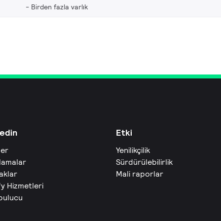
Birden fazla varlık
edin
Etki
ler
Yenilikçilik
lamalar
Sürdürülebilirlik
aklar
Mali raporlar
fy Hizmetleri
 bulucu