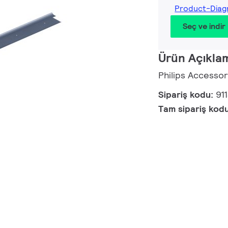
Product-Diag
Seç ve indir
Ürün Açıkla
Philips Accessor
Sipariş kodu:
91
Tam sipariş kod