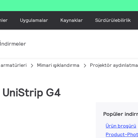
nler
Uygulamalar
Kaynaklar
Sürdürülebilirlik
İndirmeler
 armatürleri
Mimari ışıklandırma
Projektör aydınlatma
 UniStrip G4
Popüler indir
Ürün broşürü
Product-Pho