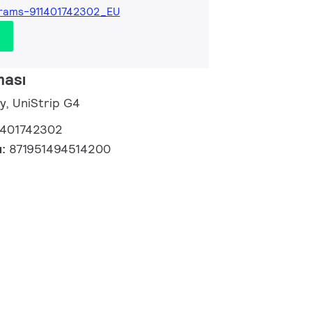
rams-911401742302_EU
ması
y, UniStrip G4
1401742302
u:
871951494514200