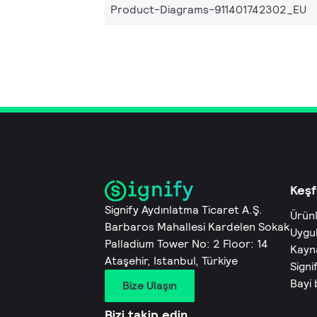
Product-Diagrams-911401742302_EU
Keşf
Signify Aydınlatma Ticaret A.Ş.
Ürün
Barbaros Mahallesi Kardelen Sokak
Uygu
Palladium Tower No: 2 Floor: 14
Kayn
Ataşehir, Istanbul, Türkiye
Signi
Bayi
Bize Ulaşın
Bizi takip edin