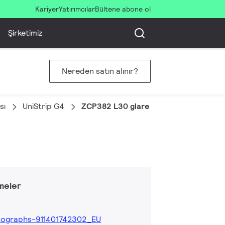
Kariyer
Yatırımcılar
Bültene abone ol
Şirketimiz
Nereden satın alınır?
sı
UniStrip G4
ZCP382 L30 glare shield (10 pcs)
meler
tographs-911401742302_EU