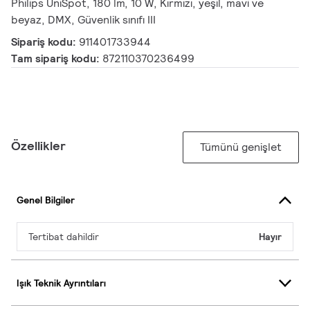
Philips UniSpot, 180 lm, 10 W, Kırmızı, yeşil, mavi ve
beyaz, DMX, Güvenlik sınıfı III
Sipariş kodu:
911401733944
Tam sipariş kodu:
872110370236499
Özellikler
Tümünü genişlet
Genel Bilgiler
Tertibat dahildir
Hayır
Işık Teknik Ayrıntıları