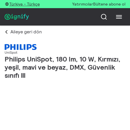
Türkiye - Türkçe
Yatırımcılar
Bültene abone ol
Aileye geri dön
UniSpot
Philips UniSpot, 180 lm, 10 W, Kırmızı,
yeşil, mavi ve beyaz, DMX, Güvenlik
sınıfı III