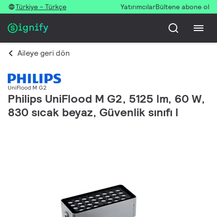
Türkiye - Türkçe
Yatırımcılar
Bültene abone ol
Aileye geri dön
UniFlood M G2
Philips UniFlood M G2, 5125 lm, 60 W,
830 sıcak beyaz, Güvenlik sınıfı I