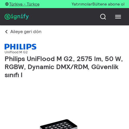
Türkiye - Türkçe
Yatırımcılar
Bültene abone ol
Aileye geri dön
UniFlood M G2
Philips UniFlood M G2, 2575 lm, 50 W,
RGBW, Dynamic DMX/RDM, Güvenlik
sınıfı I