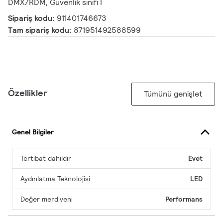
DMX/RDM, Güvenlik sınıfı I
Sipariş kodu:
911401746673
Tam sipariş kodu:
871951492588599
Özellikler
Tümünü genişlet
Genel Bilgiler
Tertibat dahildir
Evet
Aydınlatma Teknolojisi
LED
Değer merdiveni
Performans