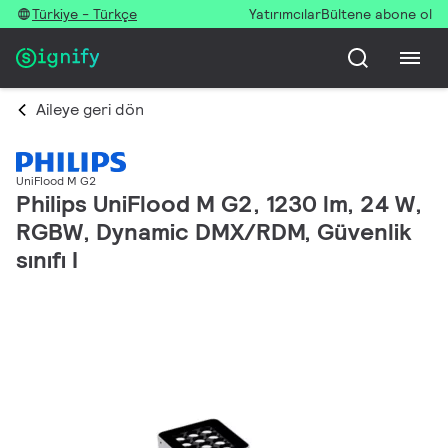
Türkiye - Türkçe
Yatırımcılar
Bültene abone ol
Aileye geri dön
UniFlood M G2
Philips UniFlood M G2, 1230 lm, 24 W,
RGBW, Dynamic DMX/RDM, Güvenlik
sınıfı I