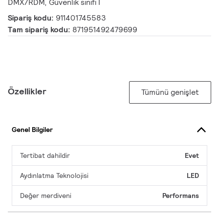
DMX/RDM, Güvenlik sınıfı I
Sipariş kodu:
911401745583
Tam sipariş kodu:
871951492479699
Özellikler
Tümünü genişlet
Genel Bilgiler
Tertibat dahildir
Evet
Aydınlatma Teknolojisi
LED
Değer merdiveni
Performans