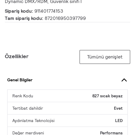
Dynamic DMX/RDM, Güvenlik sınıfı I
Sipariş kodu:
911401774153
Tam sipariş kodu:
872016950397799
Özellikler
Tümünü genişlet
Genel Bilgiler
Renk Kodu
827 sıcak beyaz
Tertibat dahildir
Evet
Aydınlatma Teknolojisi
LED
Değer merdiveni
Performans