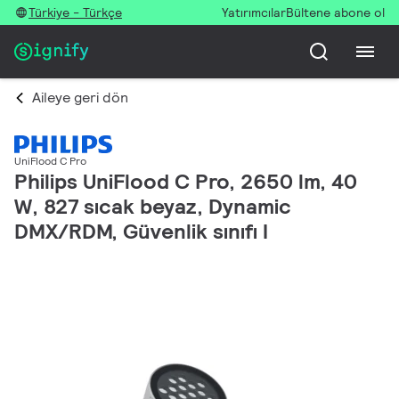
Türkiye - Türkçe
Yatırımcılar
Bültene abone ol
Aileye geri dön
UniFlood C Pro
Philips UniFlood C Pro, 2650 lm, 40
W, 827 sıcak beyaz, Dynamic
DMX/RDM, Güvenlik sınıfı I