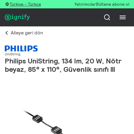
Türkiye - Türkçe
Yatırımcılar
Bültene abone ol
Aileye geri dön
UniString
Philips UniString, 134 lm, 20 W, Nötr
beyaz, 85° x 110°, Güvenlik sınıfı III