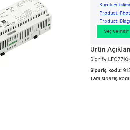
Kurulum talima
Product-Phot
Product-Diag
Seç ve indir
Ürün Açıkla
Signify LFC7710
Sipariş kodu:
91
Tam sipariş kod