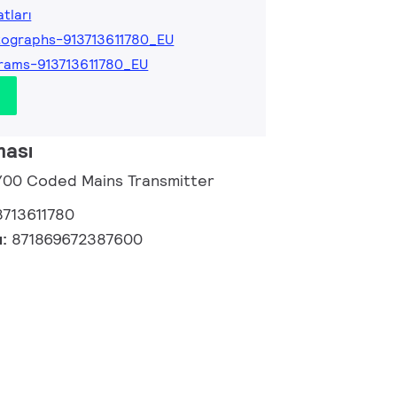
tları
ographs-913713611780_EU
rams-913713611780_EU
ması
/00 Coded Mains Transmitter
3713611780
u:
871869672387600