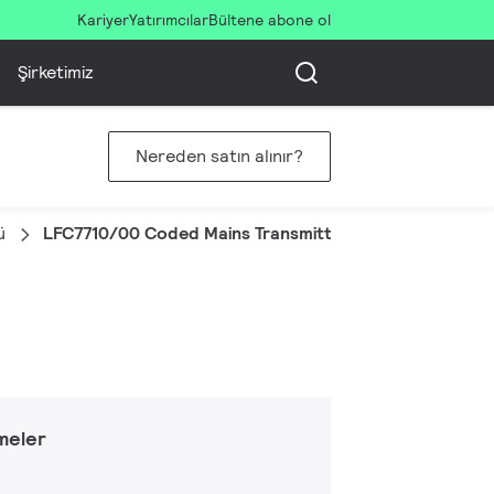
Kariyer
Yatırımcılar
Bültene abone ol
Şirketimiz
Nereden satın alınır?
ü
LFC7710/00 Coded Mains Transmitter
meler