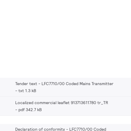
Tender text - LFC7710/00 Coded Mains Transmitter
txt 1.3 kB
Localized commercial leaflet 913713611780 tr_TR
pdf 342.7 kB
Declaration of conformity - LFC7710/00 Coded