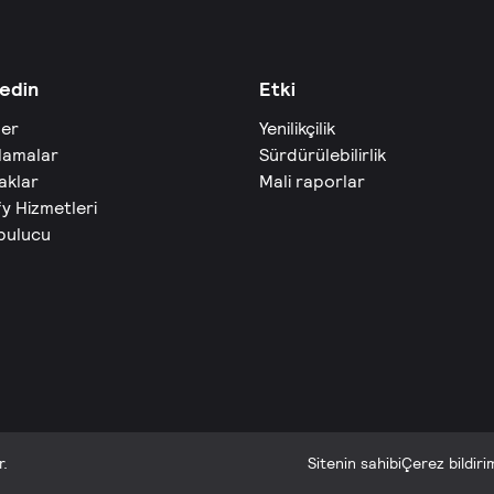
edin
Etki
ler
Yenilikçilik
lamalar
Sürdürülebilirlik
aklar
Mali raporlar
fy Hizmetleri
 bulucu
r.
Sitenin sahibi
Çerez bildiri