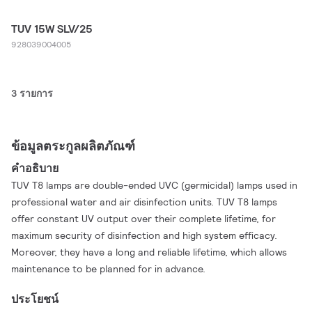
TUV 15W SLV/25
928039004005
3 รายการ
ข้อมูลตระกูลผลิตภัณฑ์
คำอธิบาย
TUV T8 lamps are double-ended UVC (germicidal) lamps used in
professional water and air disinfection units. TUV T8 lamps
offer constant UV output over their complete lifetime, for
maximum security of disinfection and high system efficacy.
Moreover, they have a long and reliable lifetime, which allows
maintenance to be planned for in advance.
ประโยชน์