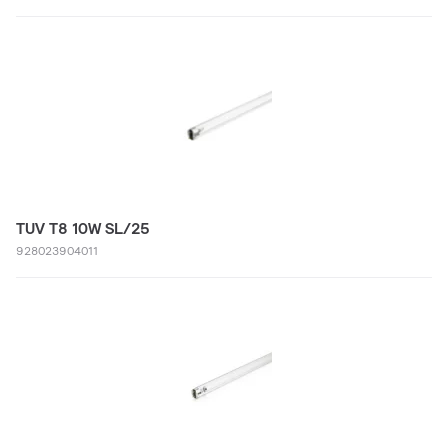
TUV T8 10W SL/25
928023904011