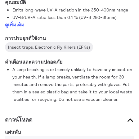
คุณสมบัติ
strict HACCP requirements.
Emits long-wave UV-A radiation in the 350-400nm range
UV-B/UV-A ratio less than 0.1 % (UV-B 280-315nm)
ดูเพิ่มเติม
การประยุกต์ใช้งาน
Insect traps, Electronic Fly Killers (EFKs)
คำเตือนและความปลอดภัย
A lamp breaking is extremely unlikely to have any impact on
your health. If a lamp breaks, ventilate the room for 30
minutes and remove the parts, preferably with gloves. Put
them in a sealed plastic bag and take it to your local waste
facilities for recycling. Do not use a vacuum cleaner.
ดาวน์โหลด
แผ่นพับ