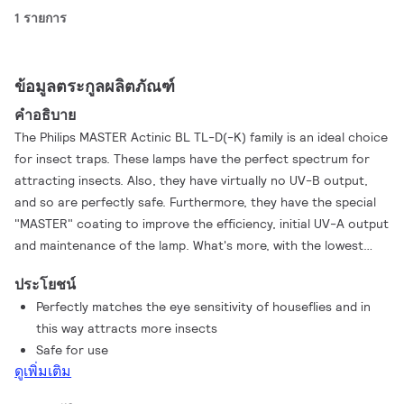
1 รายการ
ข้อมูลตระกูลผลิตภัณฑ์
คำอธิบาย
The Philips MASTER Actinic BL TL-D(-K) family is an ideal choice
for insect traps. These lamps have the perfect spectrum for
attracting insects. Also, they have virtually no UV-B output,
and so are perfectly safe. Furthermore, they have the special
"MASTER" coating to improve the efficiency, initial UV-A output
and maintenance of the lamp. What's more, with the lowest
mercury content in the industry and being 100% lead-free,
ประโยชน์
combined with their high efficiency, these lamps represent the
Perfectly matches the eye sensitivity of houseflies and in
best choice for the environment. Optionally, for extra safety
this way attracts more insects
you can apply a special "Secura" sleeve that keeps all glass and
Safe for use
components together in the case of accidental breakage. This
ดูเพิ่มเติม
eliminates the risk of glass splinters showering down on food
preparation areas, for example. And that is why it meets the