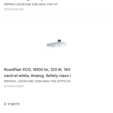
BRP490 LED48/NW 30W DW2n PSA GC
911401647709
RoadFlair ECO, 18100 lm, 120 W, 740
neutral white, Analog, Safety class I
BRP490L LED181/NW 120W DW2n PSA SP1P5 GC
911401647809
5 รายการ