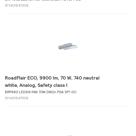
911401647309
RoadFlair ECO, 9900 lm, 70 W, 740 neutral
white, Analog, Safety class I
BRP490 LED99/NW 70W DW2n PSA SP1 GC
911401647509