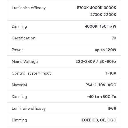
Luminaire efficacy
5700K
4000K
3000K
2700K
2200K
Dimming
4000K: 150lm/W
Certification
70
Power
up to 120W
Mains Voltage
220-240V / 50-60Hz
Control system input
1-10V
Material
PSA: 1-10V, AOC
Dimming
-40 to +50C Ta
Luminaire efficacy
IP66
Dimming
IECEE CB, CE, CQC