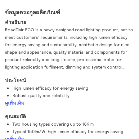
ข้อมูลตระกูลผลิตภัณฑ์
คำอธิบาย
RoadFlair ECO is a newly designed road lighting product, set to
meet customers’ requirements, including high lumen efficacy
for energy saving and sustainability, aesthetic design for nice
shape and appearance, quality material and components for
product reliability and long lifetime, professional optic for
lighting application fulfilment, dimming and system control
interface for improving municipal operations and offering
ประโยชน์
future-proof features. RoadFlair ECO’s competitive price
High lumen efficacy for energy saving
would help on the acceleration of road lighting LED
Robust quality and reliability
transformation, to more sustainable society and smarter city.
ดูเพิ่มเติม
คุณสมบัติ
Two housing types covering up to 18Klm
Typical 150lm/W, high lumen efficacy for energy saving
ดูเพิ่มเติม