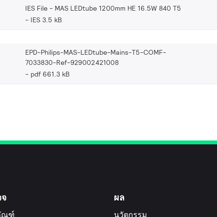
IES File - MAS LEDtube 1200mm HE 16.5W 840 T5
IES 3.5 kB
EPD-Philips-MAS-LEDtube-Mains-T5-COMF-
7033830-Ref-929002421008
pdf 661.3 kB
วจ
ผล
ัณฑ์
นวัตกรรม