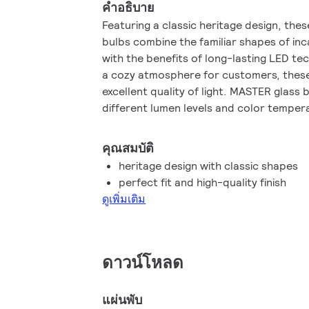
คำอธิบาย
Featuring a classic heritage design, the
bulbs combine the familiar shapes of in
with the benefits of long-lasting LED tec
a cozy atmosphere for customers, these
excellent quality of light. MASTER glass
different lumen levels and color temper
bulbs). They also deliver significant ene
energy compared to normal LED bulbs. By
คุณสมบัติ
25,000 hours, these dimmable glass LED
heritage design with classic shapes
maintenance costs.
perfect fit and high-quality finish
ดูเพิ่มเติม
ดาวน์โหลด
แผ่นพับ