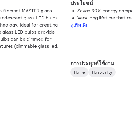
ประโยชน์
se filament MASTER glass
Saves 30% energy compar
candescent glass LED bulbs
Very long lifetime that 
hnology. Ideal for creating
ดูเพิ่มเติม
 glass LED bulbs provide
 bulbs can be dimmed for
atures (dimmable glass led
rgy savings, using 30% less
 offering a lifetime of
การประยุกต์ใช้งาน
 bulbs also reduce
Home
Hospitality